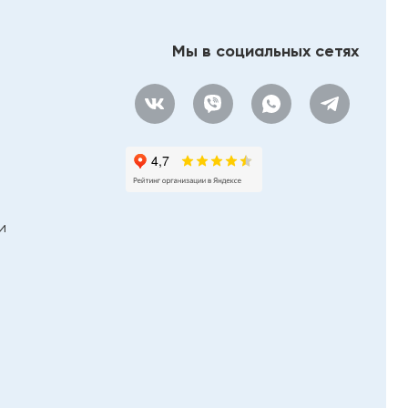
RIHO
River
Мы в социальных сетях
Roca (плитка)
Rocersa
Rossinka Silvermix
Sancos
Serenissima & Cir
SinteSi
Splenka
и
StarGres
Staro
StaroHome
STN (Stylnul)
TAU Ceramica
TECE
Terminus
TIMO