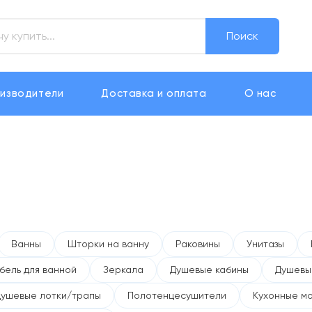
Поиск
изводители
Доставка и оплата
О нас
Ванны
Шторки на ванну
Раковины
Унитазы
бель для ванной
Зеркала
Душевые кабины
Душевы
Душевые лотки/трапы
Полотенцесушители
Кухонные м