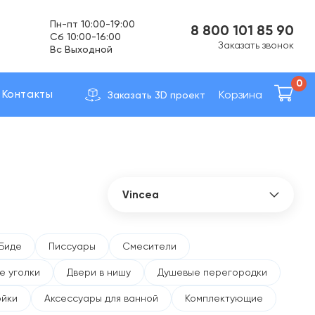
Cб 10:00-16:00
Вс Выходной
8 800 101 85 90
Доставка по вcей России
Заказать звонок
0
Корзина
Контакты
Заказать 3D проект
Vincea
Все бренды
41zero42
Биде
Писсуары
Смесители
Abber
е уголки
Двери в нишу
Душевые перегородки
Allen Brau
AltroBagno
ойки
Аксессуары для ванной
Комплектующие