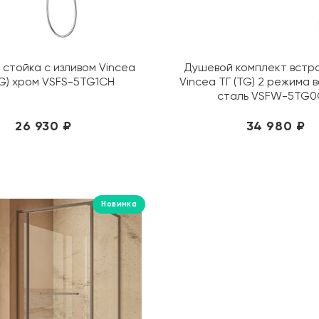
стойка с изливом Vincea
Душевой комплект встр
TG) хром VSFS-5TG1CH
Vincea ТГ (TG) 2 режима
сталь VSFW-5TG
26 930 ₽
34 980 ₽
Новинка