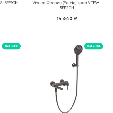
FS-5FE1CH
Vincea Феерие (Feerie) хром VTFW-
Comforty
5FE2CH
DEL CONCA
14 640 ₽
DNA
Dogma
Ecoceramica
El Barco
Новинка
Новинка
El Molino
Energie Ker
EQUIL
Equipe
Esbano
Esse
Estima
Eurotile (Индия)
Eurotile Ceramica (Иран)
Fanal