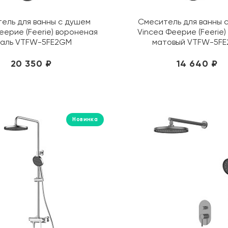
ель для ванны с душем
Смеситель для ванны 
еерие (Feerie) вороненая
Vincea Феерие (Feerie)
таль VTFW-5FE2GM
матовый VTFW-5FE
20 350 ₽
14 640 ₽
Новинка