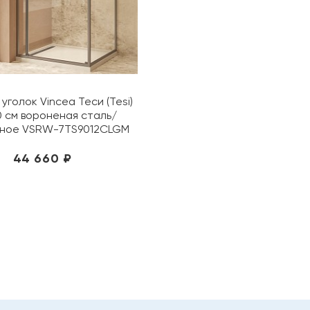
уголок Vincea Теси (Tesi)
0 см вороненая сталь/
чное VSRW-7TS9012CLGM
44 660 ₽