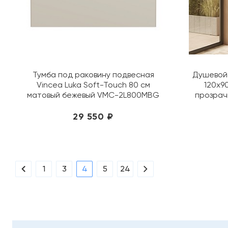
Тумба под раковину подвесная
Душевой 
Vincea Luka Soft-Touch 80 см
120х9
матовый бежевый VMC-2L800MBG
прозра
29 550 ₽
1
3
4
5
24