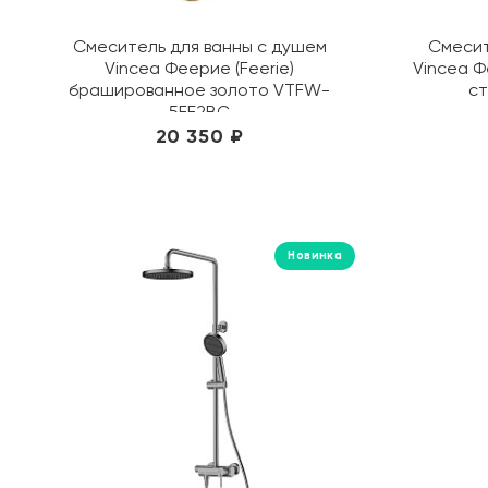
Смеситель для ванны с душем
Смесит
Vincea Феерие (Feerie)
Vincea Ф
брашированное золото VTFW-
с
5FE2BG
20 350 ₽
Новинка