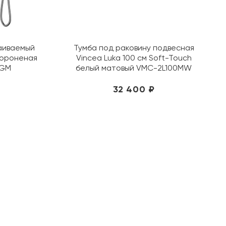
Jorno
Kerasan
Kerranova
аиваемый
Тумба под раковину подвесная
KEUCO
 вороненая
Vincea Luka 100 см Soft-Touch
Kolpa-san
0GM
белый матовый VMC-2L100MW
Konskie
32 400 ₽
Laufen
Lemark
Loranto
Mainzu
Metropol
Migliore
Monopole
Museum
Nanda Tiles
Navarti