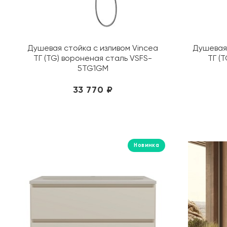
Душевая стойка с изливом Vincea
Душевая 
ТГ (TG) вороненая сталь VSFS-
ТГ (
5TG1GM
33 770 ₽
Новинка