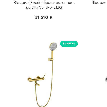
Феерие (Feerie) брашированное
Феерие 
золото VSFS-5FE1BG
31 510 ₽
Новинка