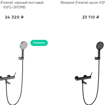
(Feerie) черный матовый
Феерие (Feerie) хром VS
VSFS-5FE1MB
24 320 ₽
23 110 ₽
Новинка