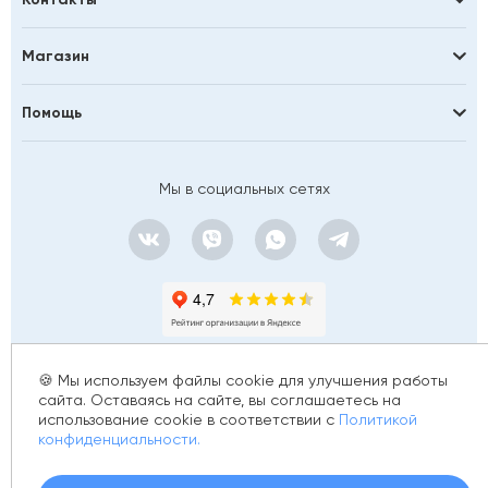
Black & White
Boheme
Магазин
Brevita
Caprigo
Помощь
Century
CeramaLux
Ceramicanova
Мы в социальных сетях
Cersanit
Ceruttispa
Cezares
Cifre
Coliseum Gres
Comforty
DEL CONCA
🍪 Мы используем файлы cookie для улучшения работы
DNA
сайта. Оставаясь на сайте, вы соглашаетесь на
Dogma
использование cookie в соответствии с
Политикой
© 2012 - 2026 golfstim.ru
конфиденциальности.
Ecoceramica
ИНН 370250223362
El Barco
ОГРН 304370234902057
Создание сайта –