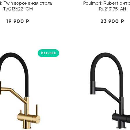
k Twin вороненая сталь
Paulmark Rubert ант
Tw213622-GM
Ru213175-AN
19 900 ₽
23 900 ₽
Новинка