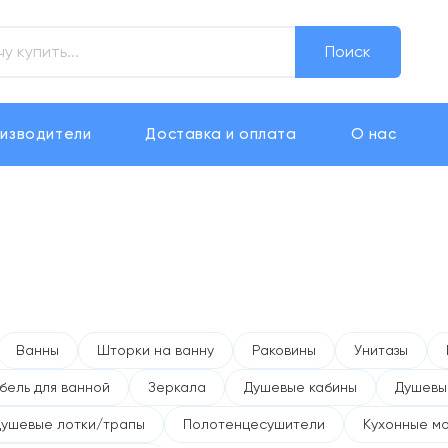
Поиск
изводители
Доставка и оплата
О нас
Ванны
Шторки на ванну
Раковины
Унитазы
бель для ванной
Зеркала
Душевые кабины
Душевы
Душевые лотки/трапы
Полотенцесушители
Кухонные м