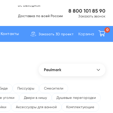
Вс Выходной
8 800 101 85 90
Доставка по вcей России
Заказать звонок
0
Корзина
Контакты
Заказать 3D проект
Paulmark
Все бренды
41zero42
Биде
Писсуары
Смесители
Abber
е уголки
Двери в нишу
Душевые перегородки
Allen Brau
AltroBagno
ойки
Аксессуары для ванной
Комплектующие