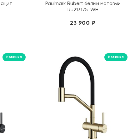
рацит
Paulmark Rubert белый матовый
Comforty
Ru213175-WH
DEL CONCA
23 900 ₽
DNA
Dogma
Ecoceramica
El Barco
Новинка
Новинка
El Molino
Energie Ker
EQUIL
Equipe
Esbano
Esse
Estima
Eurotile (Индия)
Eurotile Ceramica (Иран)
Fanal