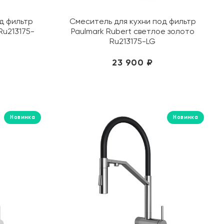
FAP Ceramiche
Gaya Fores
д фильтр
Смеситель для кухни под фильтр
Ru213175-
Paulmark Rubert светлое золото
Geberit
Ru213175-LG
Geotiles
Glassiko
23 900 ₽
Global Tile
Grasaro
Gravita
Grespania
Новинка
Новинка
Grohe
Grossman
Iberica Blanca
Ideal Standard
Isla Tiles
Italon
ITT Ceramic
Jacob Delafon