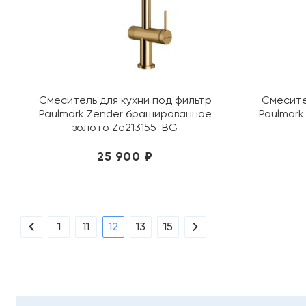
Смеситель для кухни под фильтр
Смесите
Paulmark Zender брашированное
Paulmark
золото Ze213155-BG
25 900 ₽
1
11
12
13
15