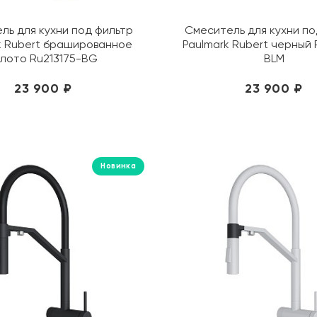
ль для кухни под фильтр
Смеситель для кухни по
k Rubert брашированное
Paulmark Rubert черный 
олото Ru213175-BG
BLM
23 900 ₽
23 900 ₽
Новинка