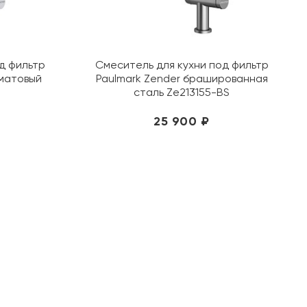
Jorno
Kerasan
Kerranova
д фильтр
Смеситель для кухни под фильтр
KEUCO
 матовый
Paulmark Zender брашированная
Kolpa-san
сталь Ze213155-BS
Konskie
25 900 ₽
Laufen
Lemark
Loranto
Mainzu
Metropol
Migliore
Monopole
Museum
Nanda Tiles
Navarti