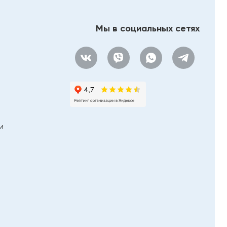
RIHO
River
Мы в социальных сетях
Roca (плитка)
Rocersa
Rossinka Silvermix
Sancos
Serenissima & Cir
SinteSi
Splenka
и
StarGres
Staro
StaroHome
STN (Stylnul)
TAU Ceramica
TECE
Terminus
TIMO