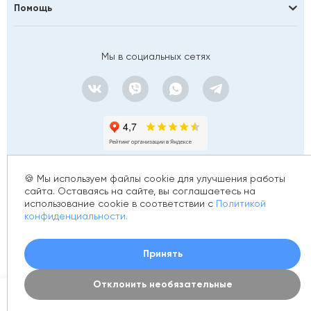
Помощь
Мы в социальных сетях
🍪 Мы используем файлы cookie для улучшения работы
сайта. Оставаясь на сайте, вы соглашаетесь на
использование cookie в соответствии с
Политикой
© 2012 - 2026 golfstim.ru
конфиденциальности.
ИНН 370250223362
ОГРН 304370234902057
Создание сайта –
Принять
Отклонить необязательные
0
Каталог
Акции
Новинки
Корзина