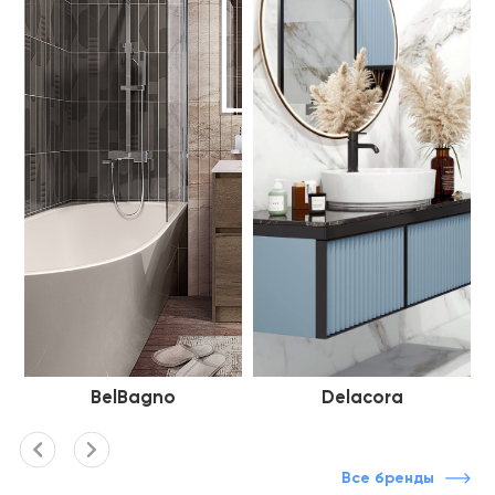
BelBagno
Delacora
Все бренды