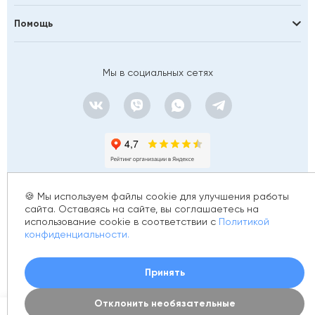
Помощь
Мы в социальных сетях
Сортировать по
Дате обновления
🍪 Мы используем файлы cookie для улучшения работы
Популярности
сайта. Оставаясь на сайте, вы соглашаетесь на
использование cookie в соответствии с
Политикой
© 2012 - 2026 golfstim.ru
конфиденциальности.
Возрастанию цены
ИНН 370250223362
ОГРН 304370234902057
Создание сайта –
Убыванию цены
Принять
Отклонить необязательные
Акциям
0