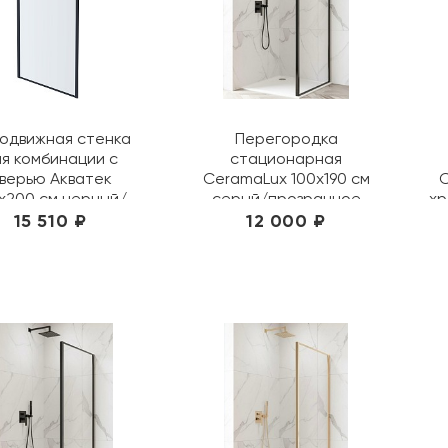
одвижная стенка
Перегородка
я комбинации с
стационарная
верью Акватек
CeramaLux 100х190 см
C
х200 см черный/
серый/прозрачное
хр
рачное AQ ARI WA
CL100QG GREY
15 510 ₽
12 000 ₽
10020BL
Сортировать по
Дате