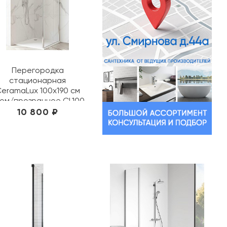
Перегородка
стационарная
eramaLux 100х190 см
ом/прозрачное CL100
Chrome
10 800 ₽