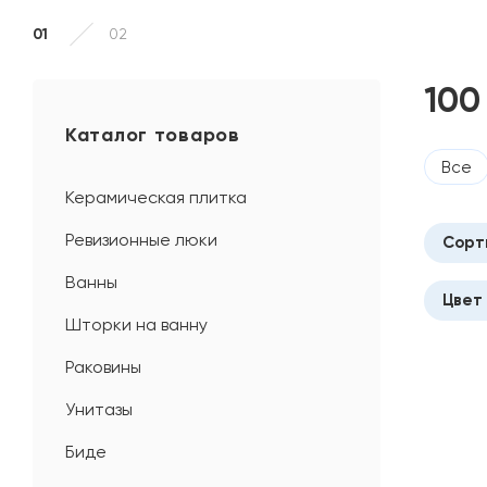
01
02
100
Каталог товаров
Все
Керамическая плитка
Ревизионные люки
Сорт
Ванны
Цвет
Дат
Шторки на ванну
Поп
Гра
Раковины
Воз
Зол
Унитазы
Убы
Хр
Биде
Акц
Че