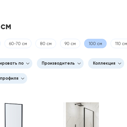
 см
60-70 см
80 см
90 см
100 см
110 см
ировать по
Производитель
Коллекция
 профиля
е обновления
Aquatek
Idea KDJ
улярности
CeramaLux
Куб (Cube)
фит/серый
растанию цены
GoodDoor
ото матовое
ванию цены
Radaway
ом
иям
рный