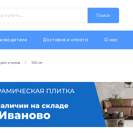
Поиск
изводители
Доставка и оплата
О нас
для уголков
100 см