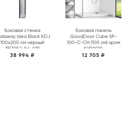
Боковая стенка
Боковая панель
daway Idea Black KDJ
GoodDoor Cube SP-
100х200 см черный
100-C-CH (100 см) хром
387052-54-01R
КУ00010
38 994 ₽
12 705 ₽