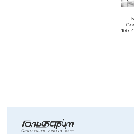
Б
Goo
100-C