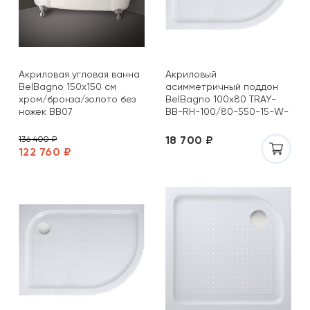
Акриловая угловая ванна
Акриловый
BelBagno 150х150 см
асимметричный поддон
хром/бронза/золото без
BelBagno 100х80 TRAY-
ножек BB07
BB-RH-100/80-550-15-W-
L (R)
18 700 ₽
136 400 ₽
122 760 ₽