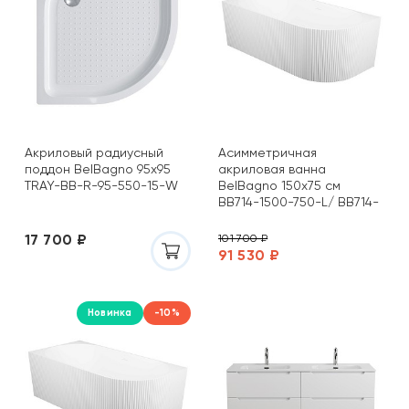
Акриловый радиусный
Асимметричная
поддон BelBagno 95х95
акриловая ванна
TRAY-BB-R-95-550-15-W
BelBagno 150х75 см
BB714-1500-750-L/ BB714-
1500-750-R
17 700 ₽
101 700 ₽
91 530 ₽
Новинка
-10%