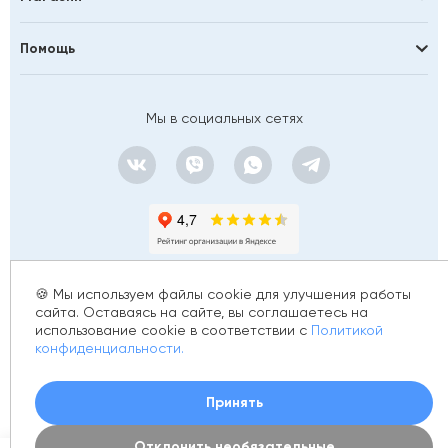
Помощь
Мы в социальных сетях
🍪 Мы используем файлы cookie для улучшения работы
сайта. Оставаясь на сайте, вы соглашаетесь на
использование cookie в соответствии с
Политикой
© 2012 - 2026 golfstim.ru
конфиденциальности.
ИНН 370250223362
ОГРН 304370234902057
Создание сайта –
Принять
Отклонить необязательные