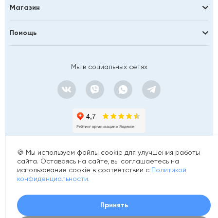
Магазин
Помощь
Мы в социальных сетях
🍪 Мы используем файлы cookie для улучшения работы
сайта. Оставаясь на сайте, вы соглашаетесь на
использование cookie в соответствии с
Политикой
© 2012 - 2026 golfstim.ru
конфиденциальности.
ИНН 370250223362
ОГРН 304370234902057
Создание сайта –
Принять