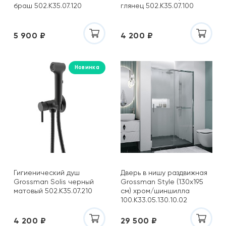
браш 502.K35.07.120
глянец 502.K35.07.100
5 900 ₽
4 200 ₽
Новинка
Гигиенический душ
Дверь в нишу раздвижная
Grossman Solis черный
Grossman Style (130х195
матовый 502.K35.07.210
см) хром/шиншилла
100.K33.05.130.10.02
4 200 ₽
29 500 ₽