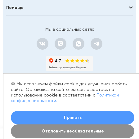
Помощь
Мы в социальных сетях
🍪 Мы используем файлы cookie для улучшения работы
сайта. Оставаясь на сайте, вы соглашаетесь на
использование cookie в соответствии с
Политикой
© 2012 - 2026 golfstim.ru
конфиденциальности.
ИНН 370250223362
ОГРН 304370234902057
Создание сайта –
Принять
Отклонить необязательные
0