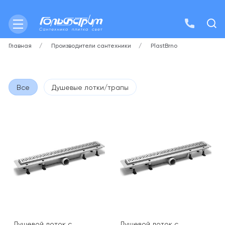
Главная
Производители сантехники
PlastBrno
Все
Душевые лотки/трапы
Душевой лоток с
Душевой лоток с