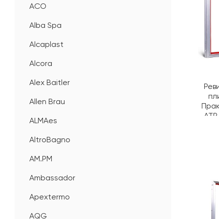
ACO
Alba Spa
Alcaplast
Alcora
Alex Baitler
Рев
пл
Allen Brau
Пра
АТР
ALMAes
AltroBagno
AM.PM
Ambassador
Apextermo
AQG