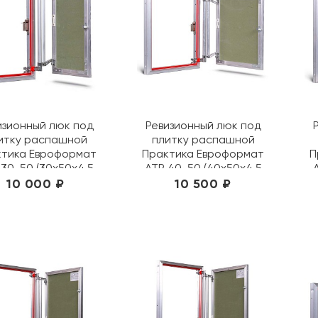
изионный люк под
Ревизионный люк под
итку распашной
плитку распашной
ктика Евроформат
Практика Евроформат
П
 30-50 (30х50х4,5
АТР 40-50 (40х50х4,5
см)
см)
10 000 ₽
10 500 ₽