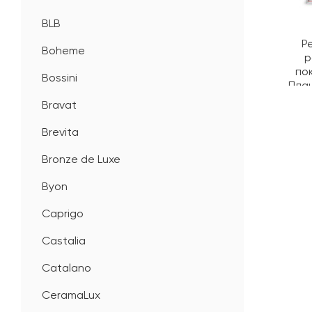
BLB
Р
Boheme
р
по
Bossini
Пла
Bravat
Brevita
Bronze de Luxe
Byon
Caprigo
Castalia
Catalano
CeramaLux