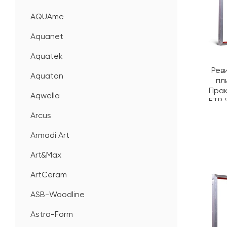
AQUAme
Aquanet
Aquatek
Рев
Aquaton
пл
Пра
Aqwella
ЕТР 
Arcus
Armadi Art
Art&Max
ArtCeram
ASB-Woodline
Astra-Form