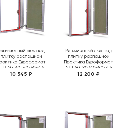
Ревизионный люк под
Ревизионный люк под
плитку распашной
плитку распашной
рактика Евроформат
Практика Евроформат
АТР 40-60 (40х60х4,5
АТР 40-80 (40х80х4,5
см)
см)
10 545 ₽
12 200 ₽