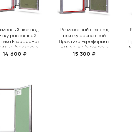
изионный люк под
Ревизионный люк под
итку распашной
плитку распашной
ктика Евроформат
Практика Евроформат
П
 50-70 (50х70х5,5
ЕТР 50-80 (50х80х5,5
Е
см)
см)
14 600 ₽
15 300 ₽