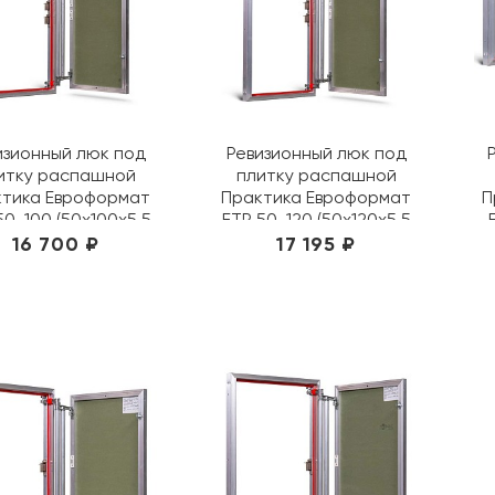
изионный люк под
Ревизионный люк под
итку распашной
плитку распашной
ктика Евроформат
Практика Евроформат
П
50-100 (50х100х5,5
ЕТР 50-120 (50х120х5,5
см)
см)
16 700 ₽
17 195 ₽