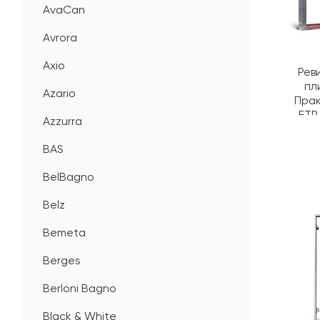
AvaCan
Avrora
Axio
Рев
пл
Azario
Пра
ЕТР
Azzurra
BAS
BelBagno
Belz
Bemeta
Berges
Berloni Bagno
Black & White