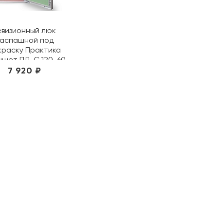
евизионный люк
аспашной под
краску Практика
ншет ПЛ-С 120-60
(120х60х5,2 см)
7 920 ₽