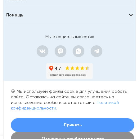
Помощь
Мы в социальных сетях
🍪 Мы используем файлы cookie для улучшения работы
сайта. Оставаясь на сайте, вы соглашаетесь на
использование cookie в соответствии с
Политикой
© 2012 - 2026 golfstim.ru
конфиденциальности.
ИНН 370250223362
ОГРН 304370234902057
Создание сайта –
Принять
Отклонить необязательные