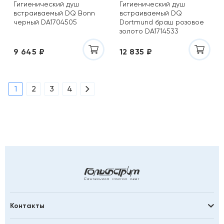
Гигиенический душ
Гигиенический душ
встраиваемый DQ Bonn
встраиваемый DQ
черный DA1704505
Dortmund браш розовое
золото DA1714533
9 645 ₽
12 835 ₽
1
2
3
4
Контакты