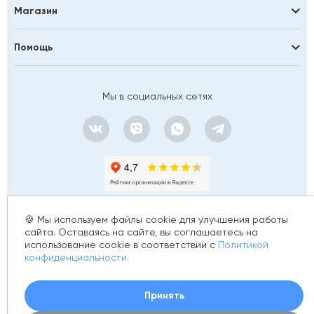
Магазин
Помощь
Мы в социальных сетях
🍪 Мы используем файлы cookie для улучшения работы
сайта. Оставаясь на сайте, вы соглашаетесь на
использование cookie в соответствии с
Политикой
© 2012 - 2026 golfstim.ru
конфиденциальности.
ИНН 370250223362
ОГРН 304370234902057
Создание сайта –
Принять