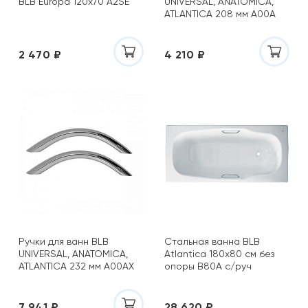
BLB Europa 120х70 A2SE
UNIVERSAL, ANATOMICA,
ATLANTICA 208 мм A00A
2 470 ₽
4 210 ₽
Ручки для ванн BLB
Стальная ванна BLB
UNIVERSAL, ANATOMICA,
Atlantica 180х80 см без
ATLANTICA 232 мм A00AX
опоры B80A с/руч
7 941 ₽
28 620 ₽