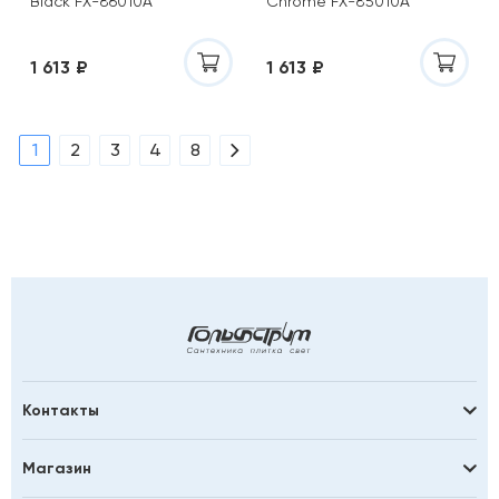
Black FX-86010A
Chrome FX-85010A
1 613 ₽
1 613 ₽
1
2
3
4
8
Контакты
Магазин