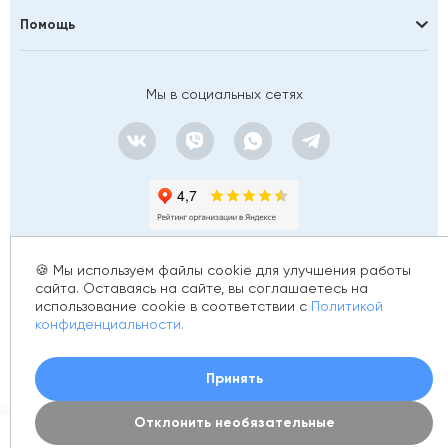
Помощь
Мы в социальных сетях
🍪 Мы используем файлы cookie для улучшения работы
сайта. Оставаясь на сайте, вы соглашаетесь на
использование cookie в соответствии с
Политикой
© 2012 - 2026 golfstim.ru
конфиденциальности.
ИНН 370250223362
ОГРН 304370234902057
Создание сайта –
Принять
Отклонить необязательные
0