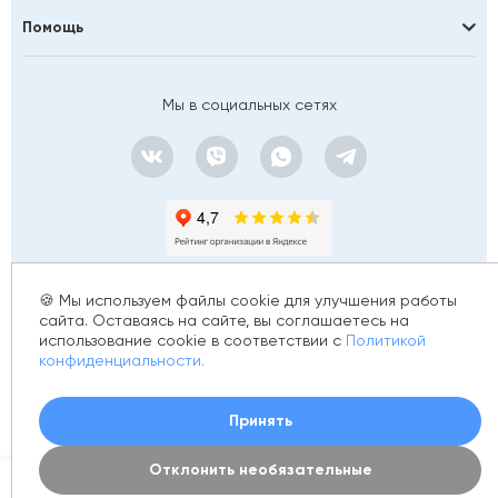
Помощь
Мы в социальных сетях
🍪 Мы используем файлы cookie для улучшения работы
сайта. Оставаясь на сайте, вы соглашаетесь на
использование cookie в соответствии с
Политикой
© 2012 - 2026 golfstim.ru
конфиденциальности.
ИНН 370250223362
ОГРН 304370234902057
Создание сайта –
Принять
Отклонить необязательные
0