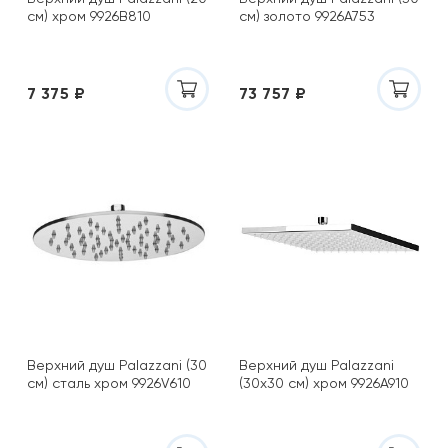
см) хром 9926B810
см) золото 9926A753
7 375 ₽
73 757 ₽
Верхний душ Palazzani (30
Верхний душ Palazzani
см) сталь хром 9926V610
(30х30 см) хром 9926A910