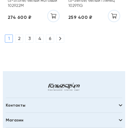
(S-Stone) белый матовый
(S-Sense) белый глянец
102922M
102911G
274 600 ₽
259 400 ₽
1
2
3
4
6
Контакты
Магазин