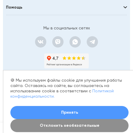
Помощь
Мы в социальных сетях
🍪 Мы используем файлы cookie для улучшения работы
сайта. Оставаясь на сайте, вы соглашаетесь на
использование cookie в соответствии с
Политикой
© 2012 - 2026 golfstim.ru
конфиденциальности.
ИНН 370250223362
ОГРН 304370234902057
Создание сайта –
Принять
Отклонить необязательные
0