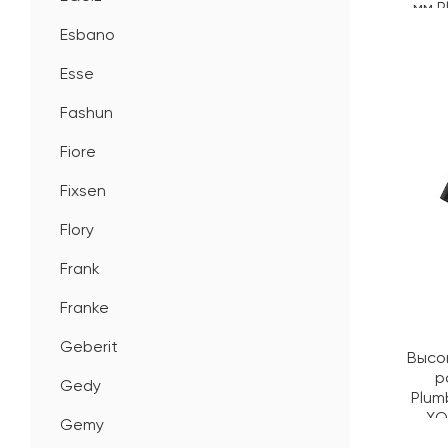
мм P
IXO
Esbano
Esse
Fashun
Fiore
Fixsen
Flory
Frank
Franke
Geberit
Высо
р
Gedy
Plum
XO
Gemy