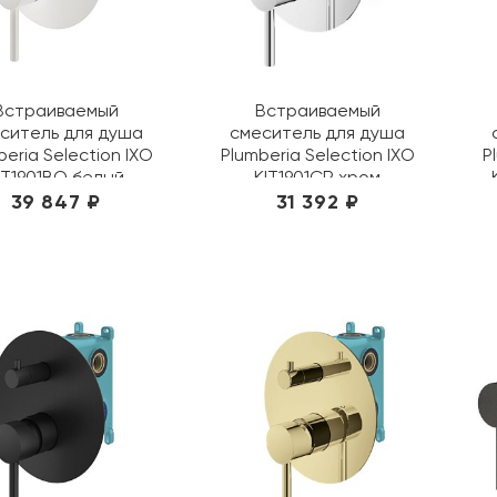
Встраиваемый
Встраиваемый
ситель для душа
смеситель для душа
beria Selection IXO
Plumberia Selection IXO
P
IT1901BO белый
KIT1901CR хром
39 847 ₽
31 392 ₽