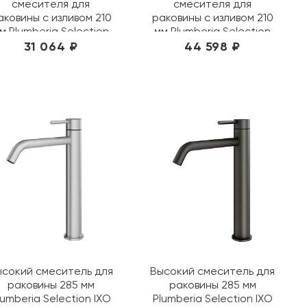
смесителя для
смесителя для
аковины с изливом 210
раковины с изливом 210
м Plumberia Selection
мм Plumberia Selection
IXO KITXO1135GR210
IXO KITXO1135OR210
31 064 ₽
44 598 ₽
графит
золото
ысокий смеситель для
Высокий смеситель для
раковины 285 мм
раковины 285 мм
lumberia Selection IXO
Plumberia Selection IXO