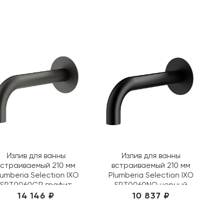
Излив для ванны
Излив для ванны
встраиваемый 210 мм
встраиваемый 210 мм
lumberia Selection IXO
Plumberia Selection IXO
SPT0060GR графит
SPT0060NO черный
14 146 ₽
10 837 ₽