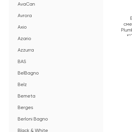
AvaCan
Avrora
сме
Axio
Plum
KI
Azario
Azzurra
BAS
BelBagno
Belz
Bemeta
Berges
Berloni Bagno
Black & White