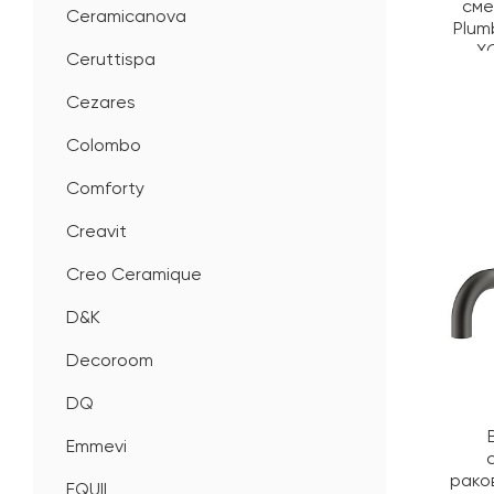
сме
Ceramicanova
Plum
X
Ceruttispa
Cezares
Colombo
Comforty
Creavit
Creo Ceramique
D&K
Decoroom
DQ
Emmevi
рако
EQUIL