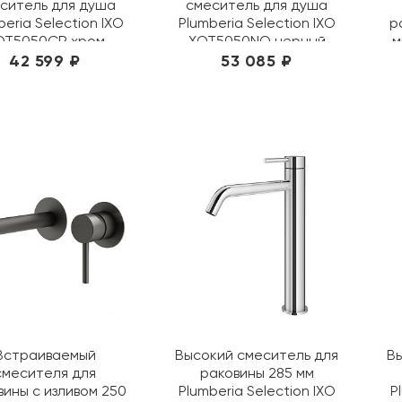
ситель для душа
смеситель для душа
beria Selection IXO
Plumberia Selection IXO
р
OT5050CR хром
XOT5050NO черный
м
42 599 ₽
53 085 ₽
Встраиваемый
Высокий смеситель для
В
смесителя для
раковины 285 мм
вины с изливом 250
Plumberia Selection IXO
P