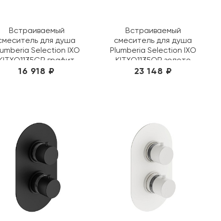
Встраиваемый
Встраиваемый
смеситель для душа
смеситель для душа
lumberia Selection IXO
Plumberia Selection IXO
KITXO1135GR графит
KITXO1135OR золото
16 918 ₽
23 148 ₽