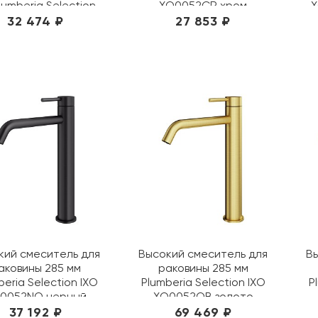
lumberia Selection
XO0052CR хром
X
 KITXO1135GR250
32 474 ₽
27 853 ₽
графит
кий смеситель для
Высокий смеситель для
В
аковины 285 мм
раковины 285 мм
beria Selection IXO
Plumberia Selection IXO
P
0052NO черный
XO0052OB золото
браш
37 192 ₽
69 469 ₽