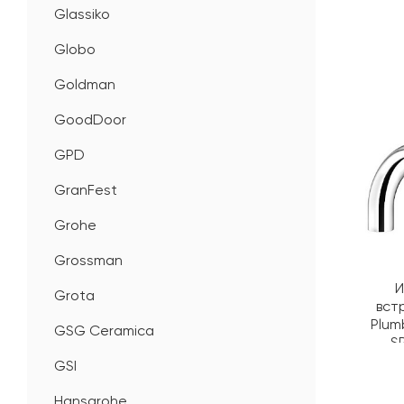
Glassiko
Globo
Goldman
GoodDoor
GPD
GranFest
Grohe
Grossman
И
Grota
вст
Plum
GSG Ceramica
S
GSI
Hansgrohe