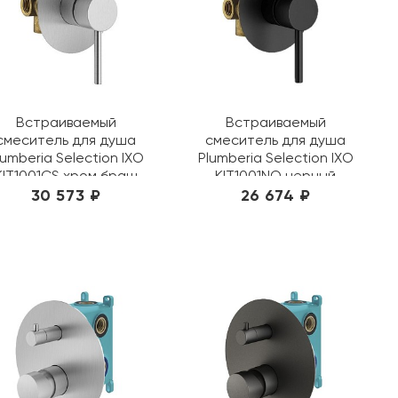
Встраиваемый
Встраиваемый
смеситель для душа
смеситель для душа
lumberia Selection IXO
Plumberia Selection IXO
KIT1001CS хром браш
KIT1001NO черный
30 573 ₽
26 674 ₽