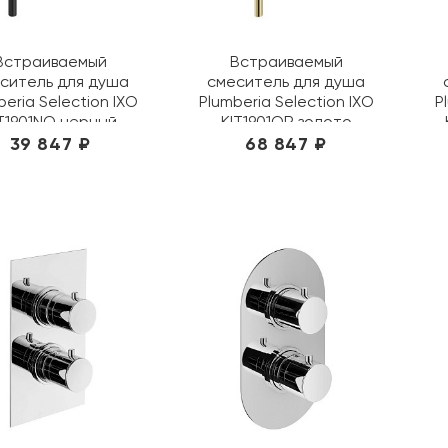
Встраиваемый
Встраиваемый
ситель для душа
смеситель для душа
beria Selection IXO
Plumberia Selection IXO
P
T1901NO черный
KIT1901OR золото
39 847 ₽
68 847 ₽