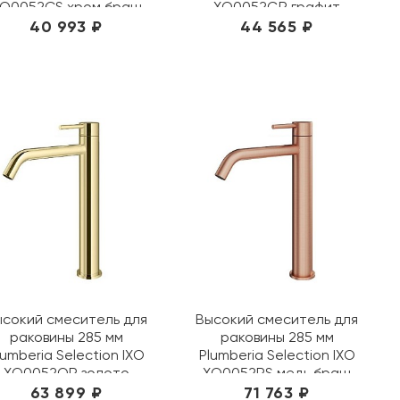
O0052CS хром браш
XO0052GR графит
40 993 ₽
44 565 ₽
ысокий смеситель для
Высокий смеситель для
раковины 285 мм
раковины 285 мм
lumberia Selection IXO
Plumberia Selection IXO
XO0052OR золото
XO0052RS медь браш
63 899 ₽
71 763 ₽