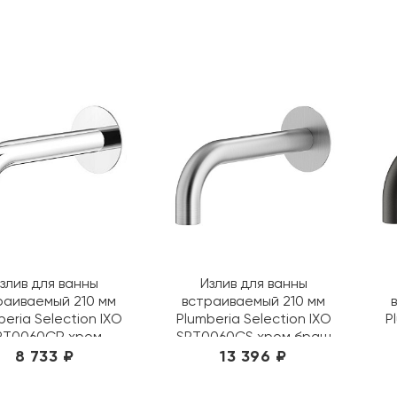
злив для ванны
Излив для ванны
раиваемый 210 мм
встраиваемый 210 мм
beria Selection IXO
Plumberia Selection IXO
P
PT0060CR хром
SPT0060CS хром браш
8 733 ₽
13 396 ₽