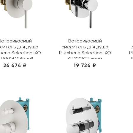
Встраиваемый
Встраиваемый
ситель для душа
смеситель для душа
beria Selection IXO
Plumberia Selection IXO
P
IT1001BO белый
KIT1001CR хром
26 674 ₽
19 726 ₽