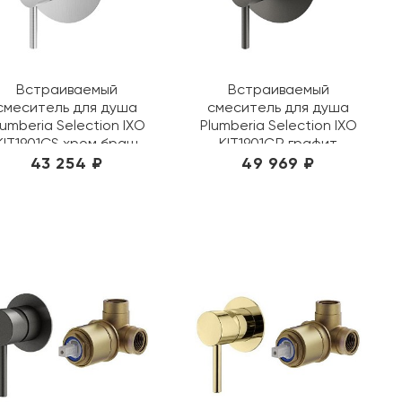
Встраиваемый
Встраиваемый
смеситель для душа
смеситель для душа
lumberia Selection IXO
Plumberia Selection IXO
KIT1901CS хром браш
KIT1901GR графит
43 254 ₽
49 969 ₽