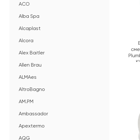
ACO
Alba Spa
Alcaplast
Alcora
сме
Alex Baitler
Plum
K
Allen Brau
ALMAes
AltroBagno
AM.PM
Ambassador
Apextermo
AQG