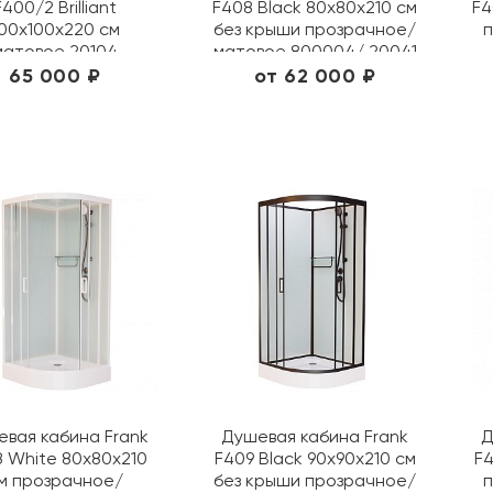
F400/2 Brilliant
F408 Black 80х80х210 см
F4
00х100х220 см
без крыши прозрачное/
п
матовое 20104
матовое 800004/ 20041
65 000 ₽
от 62 000 ₽
вая кабина Frank
Душевая кабина Frank
Д
 White 80х80х210
F409 Black 90х90х210 см
F4
м прозрачное/
без крыши прозрачное/
п