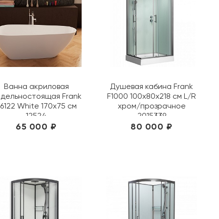
Ванна акриловая
Душевая кабина Frank
дельностоящая Frank
F1000 100х80х218 см L/R
6122 White 170х75 см
хром/прозрачное
12524
2015339
65 000 ₽
80 000 ₽