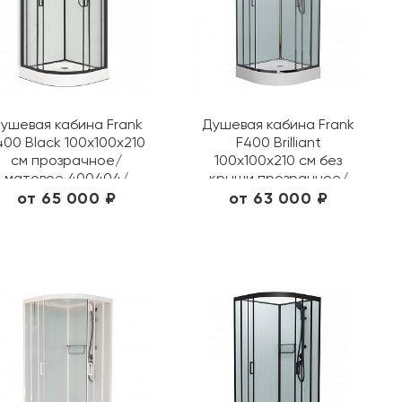
ушевая кабина Frank
Душевая кабина Frank
400 Black 100х100х210
F400 Brilliant
см прозрачное/
100х100х210 см без
матовое 400404/
крыши прозрачное/
20044
матовое 158009/ 20081
от 65 000 ₽
от 63 000 ₽