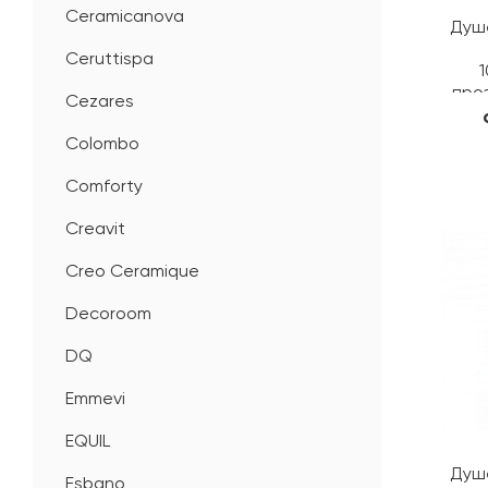
Ceramicanova
Душе
Ceruttispa
1
про
Cezares
Colombo
Comforty
Creavit
Creo Ceramique
Decoroom
DQ
Emmevi
EQUIL
Душе
Esbano