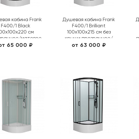
вая кабина Frank
Душевая кабина Frank
Д
F400/1 Black
F400/1 Brilliant
00х100х220 см
100х100х215 см без
зрачное/матовое
крыши прозрачное/
п
141009/ 20064
матовое 178009/ 20097
от 65 000 ₽
от 63 000 ₽