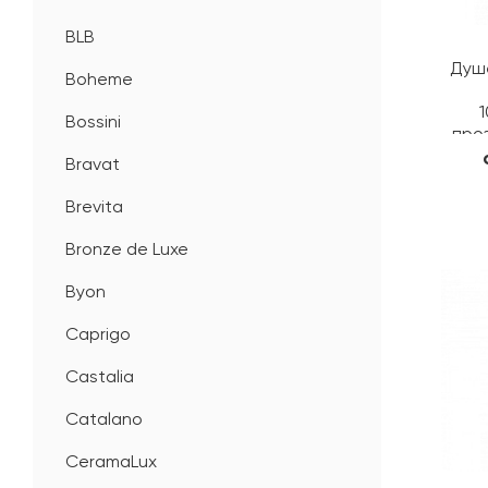
BLB
Душе
Boheme
1
Bossini
про
Bravat
Brevita
Bronze de Luxe
Byon
Caprigo
Castalia
Catalano
CeramaLux