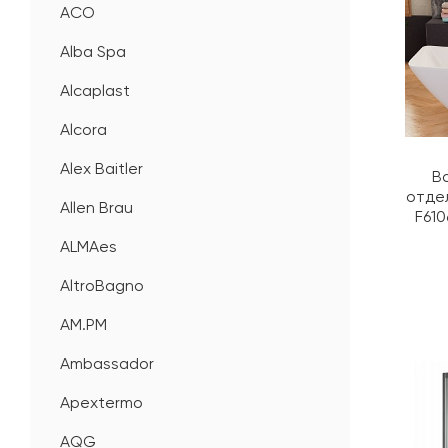
ACO
Alba Spa
Alcaplast
Alcora
Alex Baitler
В
отде
Allen Brau
F610
ALMAes
AltroBagno
AM.PM
Ambassador
Apextermo
AQG