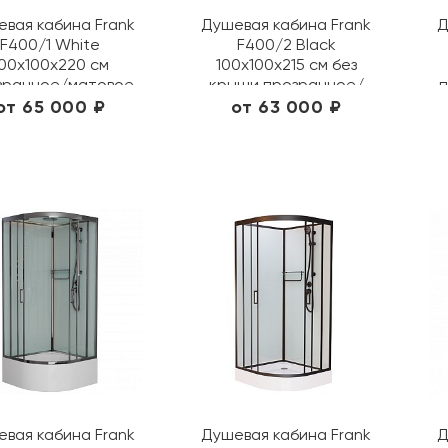
вая кабина Frank
Душевая кабина Frank
Д
F400/1 White
F400/2 Black
00х100х220 см
100х100х215 см без
зрачное/матовое
крыши прозрачное/
п
125009/ 20026
матовое 150009/ 20073
от 65 000 ₽
от 63 000 ₽
вая кабина Frank
Душевая кабина Frank
Д