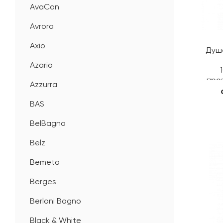
AvaCan
Avrora
Axio
Душе
Azario
про
Azzurra
BAS
BelBagno
Belz
Bemeta
Berges
Berloni Bagno
Black & White