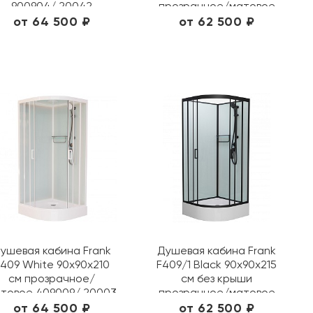
900904/ 20042
прозрачное/матовое
156009/ 20079
от 64 500 ₽
от 62 500 ₽
ушевая кабина Frank
Душевая кабина Frank
409 White 90х90х210
F409/1 Black 90х90х215
см прозрачное/
см без крыши
товое 409009/ 20003
прозрачное/матовое
140009/ 20063
от 64 500 ₽
от 62 500 ₽