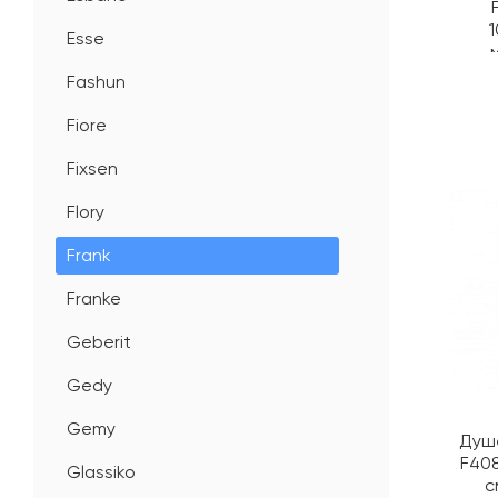
1
Esse
Fashun
Fiore
Fixsen
Flory
Frank
Franke
Geberit
Gedy
Gemy
Душе
F408
Glassiko
с