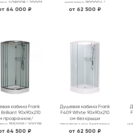
вое 408008/ 20001
матовое 900004/
20043
от 64 000 ₽
от 62 500 ₽
вая кабина Frank
Душевая кабина Frank
Д
Brilliant 90х90х210
F409 White 90х90х210
F
м прозрачное/
см без крыши
вое 155009/ 20078
прозрачное/матовое
ма
4090909/ 20004
от 64 500 ₽
от 62 500 ₽