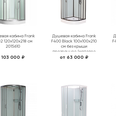
вая кабина Frank
Душевая кабина Frank
Д
2 120х120х218 см
F400 Black 100х100х210
F
2015610
см без крыши
прозрачное/матовое
400004/ 20045
103 000 ₽
от 63 000 ₽