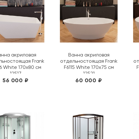
анна акриловая
Ванна акриловая
льностоящая Frank
отдельностоящая Frank
от
6 White 170х80 см
F6115 White 170х75 см
F
12517
12521
56 000 ₽
60 000 ₽