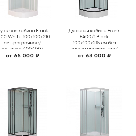
ушевая кабина Frank
Душевая кабина Frank
00 White 100х100х210
F400/1 Black
см прозрачное/
100х100х215 см без
матовое 400400/
крыши прозрачное/
20006
матовое 142009/ 20065
от 65 000 ₽
от 63 000 ₽