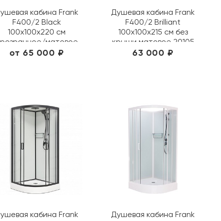
ушевая кабина Frank
Душевая кабина Frank
F400/2 Black
F400/2 Brilliant
100х100х220 см
100х100х215 см без
розрачное/матовое
крыши матовое 20105
149009/ 20072
от 65 000 ₽
63 000 ₽
ушевая кабина Frank
Душевая кабина Frank