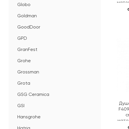
мато
Globo
Goldman
GoodDoor
GPD
GranFest
Grohe
Grossman
Grota
GSG Ceramica
Душе
GSI
F409 
с
Hansgrohe
мато
Hatria