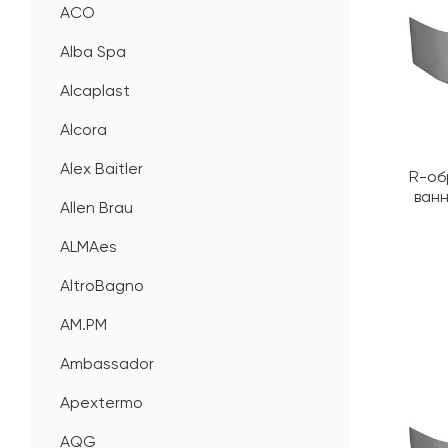
ACO
Alba Spa
Alcaplast
Alcora
Alex Baitler
R-об
ванн
Allen Brau
ALMAes
AltroBagno
AM.PM
Ambassador
Apextermo
AQG