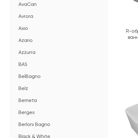
AvaCan
Avrora
Axio
R-об
ванн
Azario
Azzurra
BAS
BelBagno
Belz
Bemeta
Berges
Berloni Bagno
Black & White