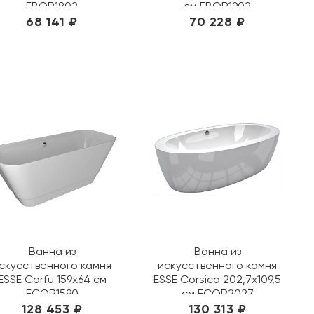
EBOR1802
см EBOR1902
68 141 ₽
70 228 ₽
Ванна из
Ванна из
скусственного камня
искусственного камня
ESSE Corfu 159х64 см
ESSE Corsica 202,7x109,5
ECOR1590
см ECOR2027
128 453 ₽
130 313 ₽