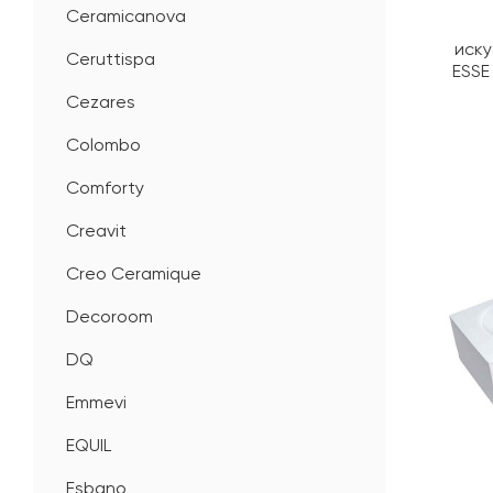
Ceramicanova
иску
Ceruttispa
ESSE
Cezares
Colombo
Comforty
Creavit
Creo Ceramique
Decoroom
DQ
Emmevi
EQUIL
Esbano