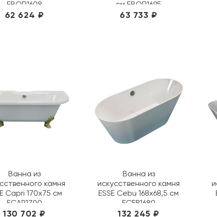
EBOR1608
см EBOR1695
62 624 ₽
63 733 ₽
Ванна из
Ванна из
сственного камня
искусственного камня
и
E Capri 170x75 см
ESSE Cebu 168х68,5 см
ECAP1700
ECEB1680
130 702 ₽
132 245 ₽