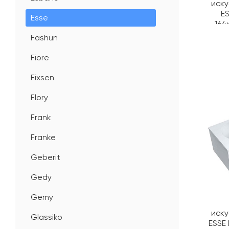
иску
ES
Esse
164
Fashun
Fiore
Fixsen
Flory
Frank
Franke
Geberit
Gedy
Gemy
иску
Glassiko
ESSE 