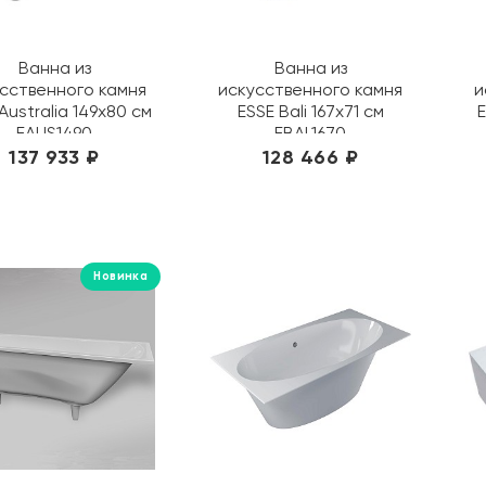
Ванна из
Ванна из
сственного камня
искусственного камня
и
Australia 149х80 см
ESSE Bali 167x71 см
E
EAUS1490
EBAL1670
137 933 ₽
128 466 ₽
Новинка