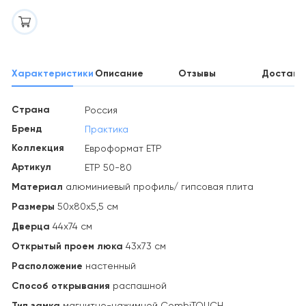
Характеристики
Описание
Отзывы
Доставк
Страна
Россия
Бренд
Практика
Коллекция
Евроформат ЕТР
Артикул
ЕТР 50-80
Материал
алюминиевый профиль/ гипсовая плита
Размеры
50х80х5,5 см
Дверца
44х74 см
Открытый проем люка
43х73 см
Расположение
настенный
Способ открывания
распашной
Тип замка
магнитно-нажимной CombiTOUCH