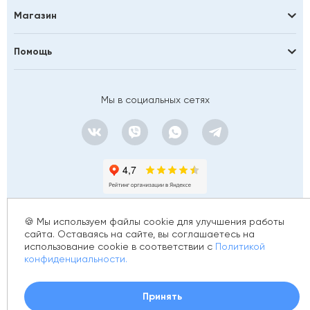
Магазин
Помощь
Мы в социальных сетях
🍪 Мы используем файлы cookie для улучшения работы
сайта. Оставаясь на сайте, вы соглашаетесь на
использование cookie в соответствии с
Политикой
© 2012 - 2026 golfstim.ru
конфиденциальности.
ИНН 370250223362
ОГРН 304370234902057
Создание сайта –
Принять