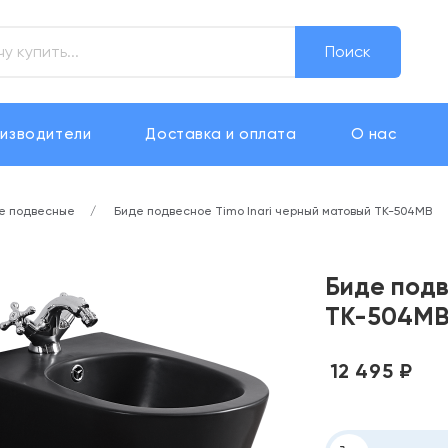
Поиск
изводители
Доставка и оплата
О нас
е подвесные
Биде подвесное Timo Inari черный матовый TK-504MB
Биде подв
TK-504M
12 495 ₽