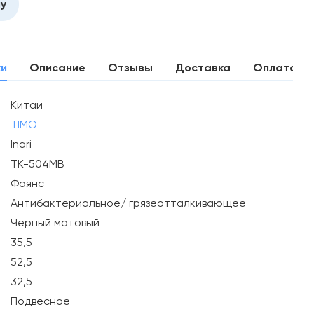
ну
ки
Описание
Отзывы
Доставка
Оплата
Китай
TIMO
Inari
TK-504MB
Фаянс
Антибактериальное/ грязеотталкивающее
Черный матовый
35,5
52,5
32,5
Подвесное