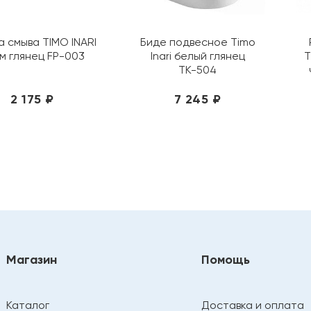
а смыва TIMO INARI
Биде подвесное Timo
м глянец FP-003
Inari белый глянец
T
ТК-504
2 175 ₽
7 245 ₽
Магазин
Помощь
Каталог
Доставка и оплата