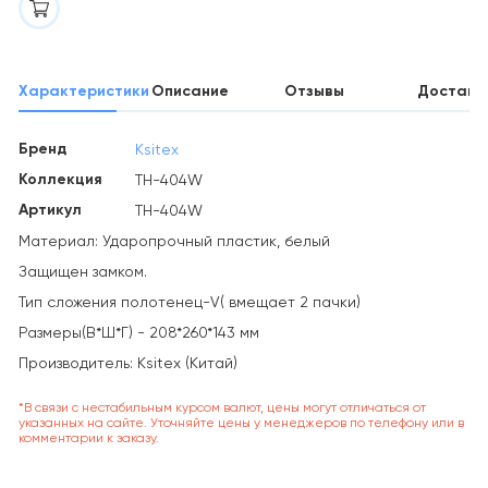
Характеристики
Описание
Отзывы
Доставк
Бренд
Ksitex
Коллекция
TH-404W
Артикул
TH-404W
Материал: Ударопрочный пластик, белый
Защищен замком.
Тип сложения полотенец-V( вмещает 2 пачки)
Размеры(В*Ш*Г) - 208*260*143 мм
Производитель: Ksitex (Китай)
*В связи с нестабильным курсом валют, цены могут отличаться от
указанных на сайте. Уточняйте цены у менеджеров по телефону или в
комментарии к заказу.