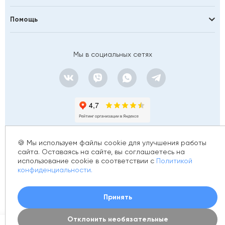
Помощь
Мы в социальных сетях
🍪 Мы используем файлы cookie для улучшения работы
сайта. Оставаясь на сайте, вы соглашаетесь на
использование cookie в соответствии с
Политикой
© 2012 - 2026 golfstim.ru
конфиденциальности.
ИНН 370250223362
ОГРН 304370234902057
Создание сайта –
Принять
Отклонить необязательные
0