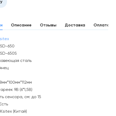
ну
ки
Описание
Отзывы
Доставка
Оплата
sitex
SD-650
SD-650S
жавеющая сталь
янец
8мм*100мм*112мм
ареек 9В (6*1,5В)
ь сенсора, см: до 15
Есть
Ksitex (Китай)