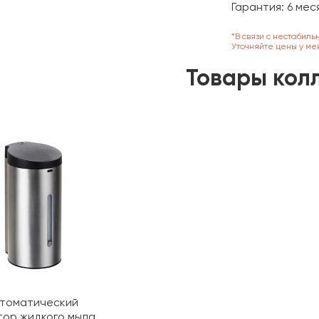
Гарантия: 6 мес
*В связи с нестабиль
Уточняйте цены у ме
Товары кол
втоматический
тор жидкого мыла