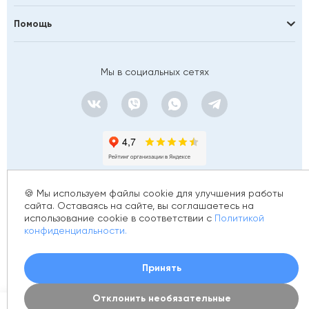
Помощь
Мы в социальных сетях
🍪 Мы используем файлы cookie для улучшения работы
сайта. Оставаясь на сайте, вы соглашаетесь на
использование cookie в соответствии с
Политикой
© 2012 - 2026 golfstim.ru
конфиденциальности.
ИНН 370250223362
ОГРН 304370234902057
Создание сайта –
Принять
Отклонить необязательные
0