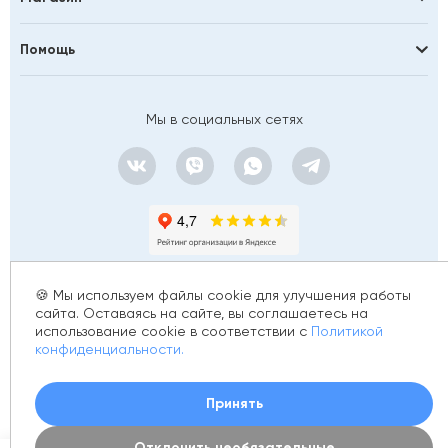
Помощь
Мы в социальных сетях
🍪 Мы используем файлы cookie для улучшения работы
сайта. Оставаясь на сайте, вы соглашаетесь на
использование cookie в соответствии с
Политикой
© 2012 - 2026 golfstim.ru
конфиденциальности.
ИНН 370250223362
ОГРН 304370234902057
Создание сайта –
Принять
Отклонить необязательные