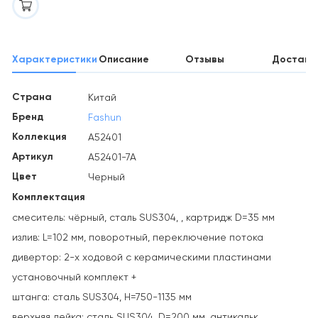
Характеристики
Описание
Отзывы
Доставк
Страна
Китай
Бренд
Fashun
Коллекция
A52401
Артикул
A52401-7A
Цвет
Черный
Комплектация
смеситель: чёрный, сталь SUS304, , картридж D=35 мм
излив: L=102 мм, поворотный, переключение потока
дивертор: 2-х ходовой с керамическими пластинами
установочный комплект +
штанга: сталь SUS304, H=750-1135 мм
верхняя лейка: сталь SUS304, D=200 мм, антикальк