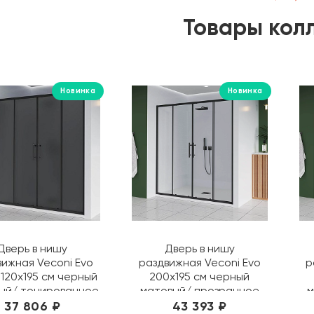
Товары кол
Новинка
Новинка
Дверь в нишу
Дверь в нишу
вижная Veconi Evo
раздвижная Veconi Evo
р
 120х195 см черный
200х195 см черный
ый/ тонированное
матовый/ прозрачное
м
4-B-120-12-C9
E4-B-200-01-C9
37 806 ₽
43 393 ₽