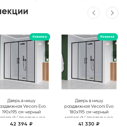
лекции
Новинка
Новинка
Дверь в нишу
Дверь в нишу
аздвижная Veconi Evo
раздвижная Veconi Evo
190х195 см черный
180х195 см черный
атовый/ прозрачное
матовый/ прозрачное
E4-B-190-01-C9
E4-B-180-01-C9
42 394 ₽
41 330 ₽