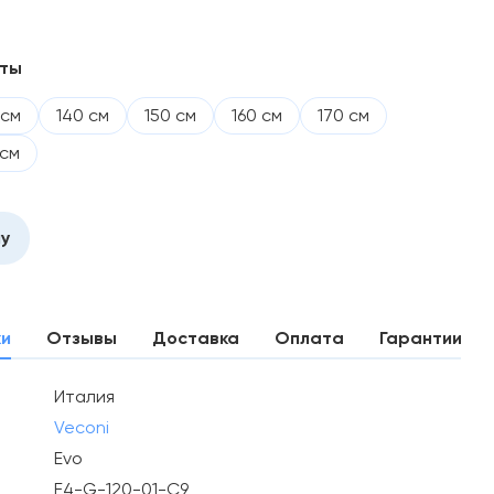
нты
 см
140 см
150 см
160 см
170 см
 см
ну
ки
Отзывы
Доставка
Оплата
Гарантии
Италия
Veconi
Evo
E4-G-120-01-C9