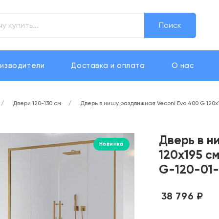
Поиск
изводители
Доставка и оплата
О нас
Двери 120-130 см
Дверь в нишу раздвижная Veconi Evo 400 G 120
Дверь в н
Новинка
120х195 с
G-120-01
38 796 ₽