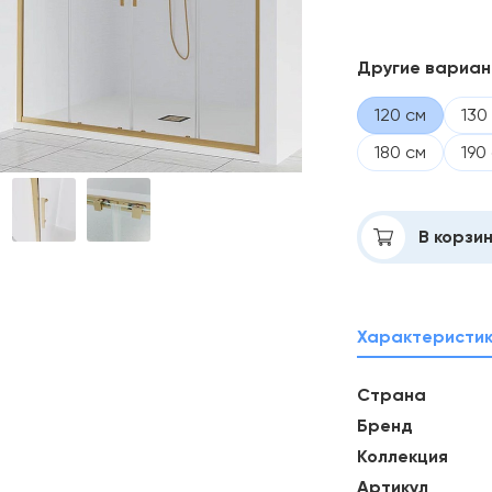
Другие вариа
120 см
130
180 см
190
Добавлено
В корзи
Характеристи
Страна
Бренд
Коллекция
Артикул