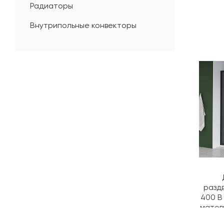
Радиаторы
Внутрипольные конвекторы
разд
400 B
матов
E