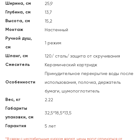
Ширина, см
25,9
Глубина, см
13,7
Высота, см
15,2
Монтаж
Настенный
Ручной душ,
1 режим
см
Шланг, см
120/ сталь/ защита от скручивания
Смеситель
Керамический картридж
Принудительное перекрытие воды после
Особенности
использования, полочка, держатель
бумаги, шумопоглотитель
Вес, кг
2.22
Габариты
32,5*18,5*13,5
упаковки, см
Гарантия
5 лет
*В связи с нестабильным курсом валют, цены могут отличаться от