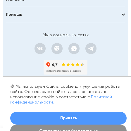
Помощь
Мы в социальных сетях
🍪 Мы используем файлы cookie для улучшения работы
сайта. Оставаясь на сайте, вы соглашаетесь на
использование cookie в соответствии с
Политикой
© 2012 - 2026 golfstim.ru
конфиденциальности.
ИНН 370250223362
ОГРН 304370234902057
Создание сайта –
Принять
Отклонить необязательные