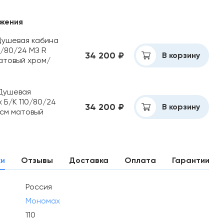
жения
Душевая кабина
0/80/24 МЗ R
34 200 ₽
Добавлено
В корзину
матовый хром/
Душевая
 Б/К 110/80/24
34 200 ₽
Добавлено
В корзину
 см матовый
ки
Отзывы
Доставка
Оплата
Гарантии
Россия
Мономах
110