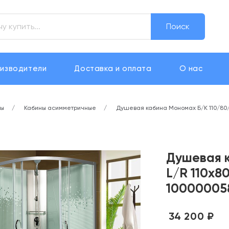
Поиск
изводители
Доставка и оплата
О нас
ны
Кабины асимметричные
Душевая кабина Мономах Б/К 110/80/
Душевая к
L/R 110х8
10000005
34 200 ₽