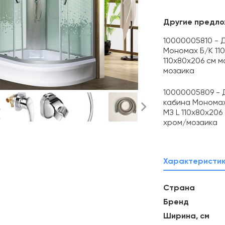
Другие предло
10000005810 - 
Мономах Б/К 11
110х80х206 см 
мозаика
10000005809 - 
кабина Мономах
МЗ L 110х80х206
хром/мозаика
Характеристи
Страна
Бренд
Ширина, см