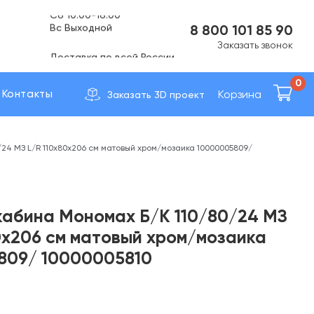
Вс Выходной
8 800 101 85 90
Доставка по вcей России
Заказать звонок
0
Корзина
Контакты
Заказать 3D проект
24 МЗ L/R 110х80х206 см матовый хром/мозаика 10000005809/
абина Мономах Б/К 110/80/24 МЗ
0х206 см матовый хром/мозаика
809/ 10000005810