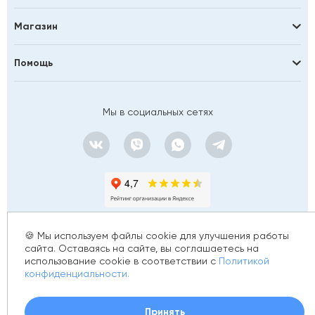
Магазин
Помощь
Мы в социальных сетях
🍪 Мы используем файлы cookie для улучшения работы
сайта. Оставаясь на сайте, вы соглашаетесь на
использование cookie в соответствии с
Политикой
© 2012 - 2026 golfstim.ru
конфиденциальности.
ИНН 370250223362
ОГРН 304370234902057
Создание сайта –
Принять