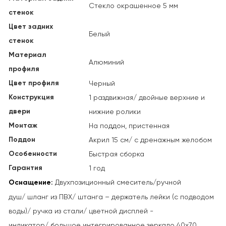
Стекло окрашенное 5 мм
стенок
Цвет задних
Белый
стенок
Материал
Алюминий
профиля
Цвет профиля
Черный
Конструкция
1 раздвижная/ двойные верхние и
двери
нижние ролики
Монтаж
На поддон, пристенная
Поддон
Акрил 15 см/ с дренажным желобом
Особенности
Быстрая сборка
Гарантия
1 год
Оснащение:
Двухпозиционный смеситель/
ручной
душ/
шланг из ПВХ/ ш
танга – держатель лейки (с подводом
воды)/ р
учка из стали/ ц
ветной дисплей -
индикатор/ б
ольшое интегрированное зеркало 40x70