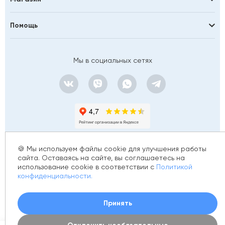
Помощь
Мы в социальных сетях
🍪 Мы используем файлы cookie для улучшения работы
сайта. Оставаясь на сайте, вы соглашаетесь на
использование cookie в соответствии с
Политикой
© 2012 - 2026 golfstim.ru
конфиденциальности.
ИНН 370250223362
ОГРН 304370234902057
Создание сайта –
Принять