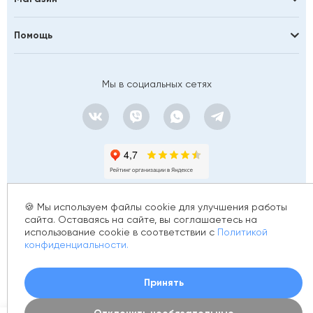
Помощь
Мы в социальных сетях
🍪 Мы используем файлы cookie для улучшения работы
сайта. Оставаясь на сайте, вы соглашаетесь на
использование cookie в соответствии с
Политикой
© 2012 - 2026 golfstim.ru
конфиденциальности.
ИНН 370250223362
ОГРН 304370234902057
Создание сайта –
Принять