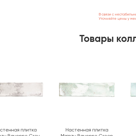
В связи с нестабильн
Уточняйте цены у ме
Товары кол
стенная плитка
Настенная плитка
nzu Bayonne Grey
Mainzu Bayonne Green