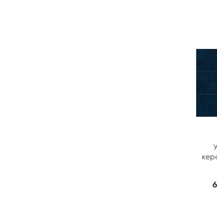
кер
6