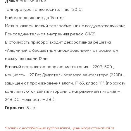
Длина
800-3800 мм
Температура теплоносителя до 120 С;
Рабочее давление до 15 атм;
Медно-алюминиевый теплообменник с воздухоотводчиком;
Присоединительная внутренняя резьба G1/2"
В стоимость прибора входит декоративная решетка
«Алюминий с бесцветным анодированием» с просветом
между планками 12мм.
Базовый вентилятор напряжение питания - 220В, 50Гц;
мощность – 27 Вт; Двигатель базового вентилятора (220В) –
защищен от проникновения влаги, IP 65, класс "F". (по заказу
комплектуются вентиляторами с напряжением питания –
24В DC, мощность – 3Вт).
Гарантия
: 5 лет
*В связи с нестабильным курсом валют, цены могут отличаться от