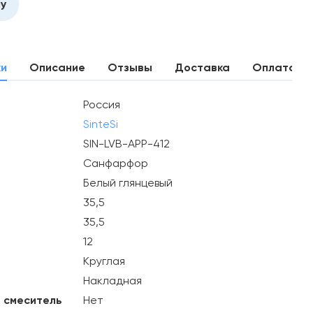
ну
ки
Описание
Отзывы
Доставка
Оплата
Россия
SinteSi
SIN-LVB-APP-412
Санфарфор
Белый глянцевый
35,5
35,5
12
Круглая
Накладная
 смеситель
Нет