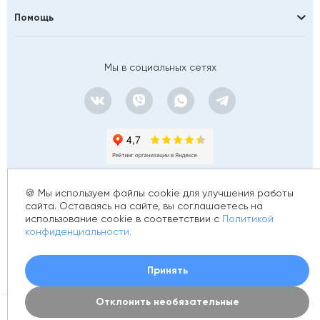
Помощь
Мы в социальных сетях
🍪 Мы используем файлы cookie для улучшения работы
сайта. Оставаясь на сайте, вы соглашаетесь на
использование cookie в соответствии с
Политикой
© 2012 - 2026 golfstim.ru
конфиденциальности.
ИНН 370250223362
ОГРН 304370234902057
Создание сайта –
Принять
Отклонить необязательные
0