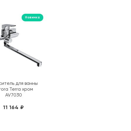
Новинка
итель для ванны
rora Terra хром
AV7030
11 164 ₽