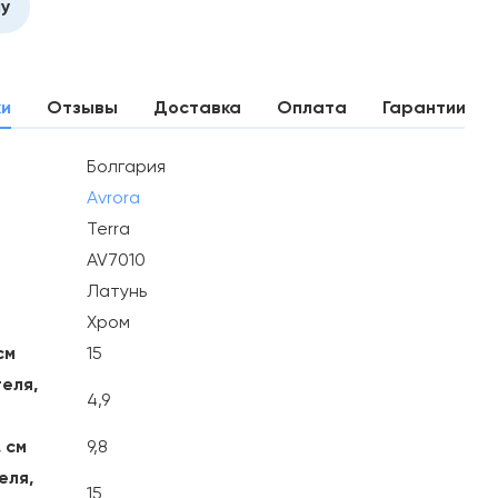
ну
ки
Отзывы
Доставка
Оплата
Гарантии
Болгария
Avrora
Terra
AV7010
Латунь
Хром
см
15
еля,
4,9
 см
9,8
еля,
15