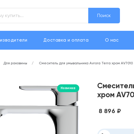
Поиск
изводители
Доставка и оплата
О нас
Для раковины
Смеситель для умывальника Avrora Terra хром AV7010
Смеситель
Новинка
хром AV70
8 896 ₽