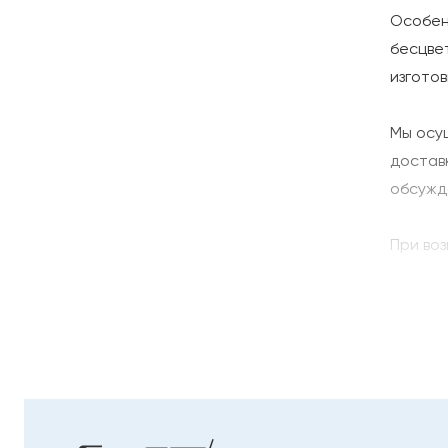
Особен
бесцве
изгото
Мы осу
достав
обсужд
При во
интерн