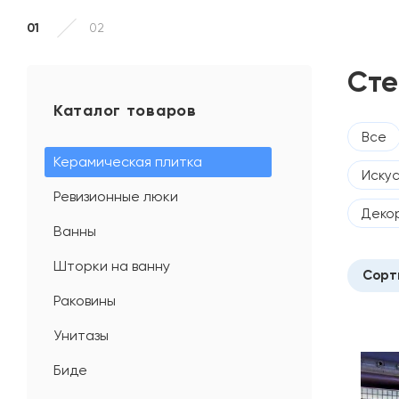
01
02
Сте
Каталог товаров
Все
Керамическая плитка
Искус
Ревизионные люки
Деко
Ванны
Шторки на ванну
Сорт
Раковины
Дат
Унитазы
Поп
Биде
Воз