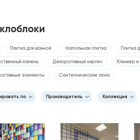
клоблоки
Плитка для ванной
Напольная плитка
Плитка д
ственный камень
Декоративный кирпич
Клинкер и
ративные элементы
Сантехнические люки
ировать по
Производитель
Коллекция
е обновления
VitraBlok
VitraBlok Mini
улярности
VitraBlok Черн
бриллиант
растанию цены