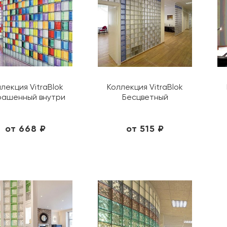
ванию цены
иям
лекция VitraBlok
Коллекция VitraBlok
ашенный внутри
Бесцветный
от 668 ₽
от 515 ₽
Сортировать по