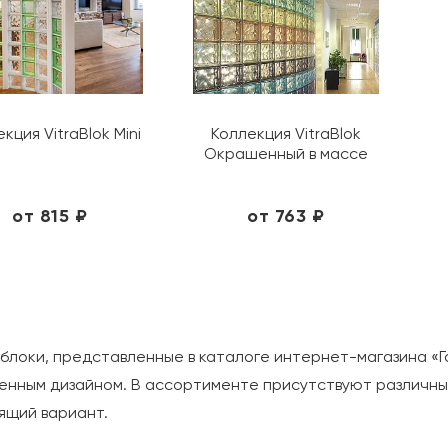
Дате
обновления
Популярности
Возрастанию
цены
кция VitraBlok Mini
Коллекция VitraBlok
Окрашенный в массе
Убыванию
цены
Акциям
от 815 ₽
от 763 ₽
блоки, представленные в каталоге интернет-магазина «Г
енным дизайном. В ассортименте присутствуют различны
ящий вариант.