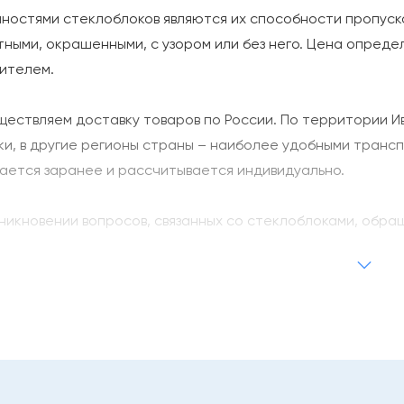
ностями стеклоблоков являются их способности пропуска
тными, окрашенными, с узором или без него. Цена опред
вителем.
ществляем доставку товаров по России. По территории И
ки, в другие регионы страны – наиболее удобными тран
ается заранее и рассчитывается индивидуально.
зникновении вопросов, связанных со стеклоблоками, обр
ет-магазина.