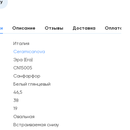
ну
ки
Описание
Отзывы
Доставка
Оплата
Италия
Ceramicanova
Эра (Era)
CN15005
Санфарфор
Белый глянцевый
46,5
38
19
Овальная
Встраиваемая снизу