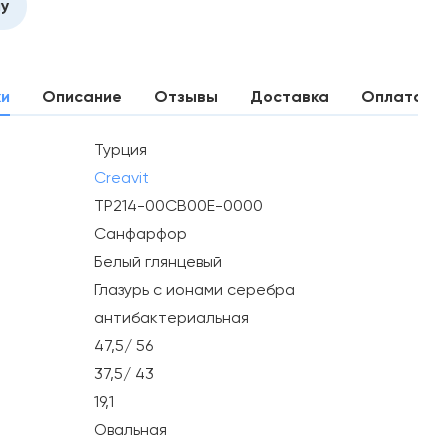
ну
ки
Описание
Отзывы
Доставка
Оплата
Турция
Creavit
TP214-00CB00E-0000
Санфарфор
Белый глянцевый
Глазурь с ионами серебра
антибактериальная
47,5/ 56
37,5/ 43
19,1
Овальная