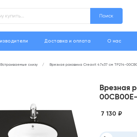
Поиск
изводители
Доставка и оплата
О нас
Встраиваемые снизу
Врезная раковина Creavit 47х37 см TP214-00CB
Врезная р
00CB00E
7 130 ₽