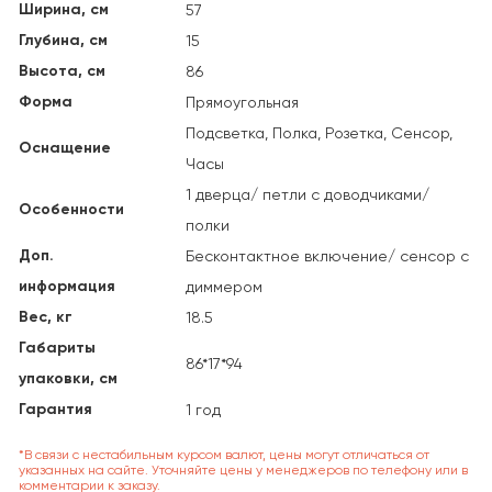
Ширина, см
57
Глубина, см
15
Высота, см
86
Форма
Прямоугольная
Подсветка, Полка, Розетка, Сенсор,
Оснащение
Часы
1 дверца/ петли с доводчиками/
Особенности
полки
Доп.
Бесконтактное включение/ сенсор с
информация
диммером
Вес, кг
18.5
Габариты
86*17*94
упаковки, см
Гарантия
1 год
*В связи с нестабильным курсом валют, цены могут отличаться от
указанных на сайте. Уточняйте цены у менеджеров по телефону или в
комментарии к заказу.