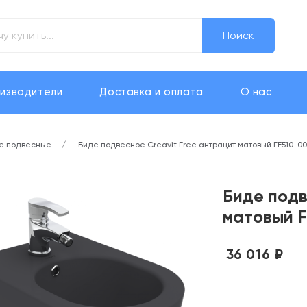
Поиск
изводители
Доставка и оплата
О нас
е подвесные
Биде подвесное Creavit Free антрацит матовый FE510-
Биде подв
матовый 
36 016 ₽