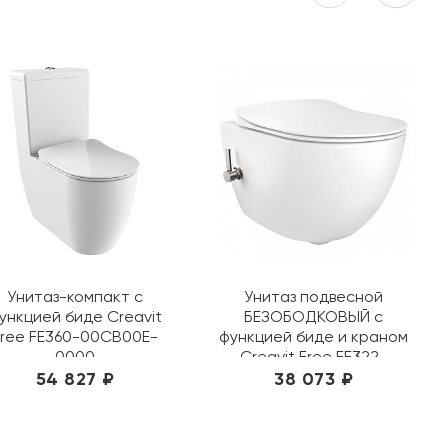
Унитаз-компакт с
Унитаз подвесной
ункцией биде Creavit
БЕЗОБОДКОВЫЙ с
Free FE360-00CB00E-
функцией биде и краном
0000
Creavit Free FE322-
34CB00E-0001 крышка
54 827 ₽
38 073 ₽
на выбор