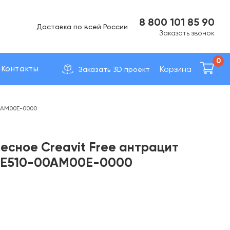
Вс Выходной
8 800 101 85 90
Доставка по вcей России
Заказать звонок
0
Корзина
Контакты
Заказать 3D проект
00AM00E-0000
есное Creavit Free антрацит
FE510-00AM00E-0000