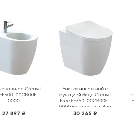
напольное Creavit
Унитаз напольный с
 FE500-00CB00E-
функцией биде Creavit
ф
0000
Free FE350-00CB00E-
0000 крышка на выбор
27 897 ₽
30 245 ₽