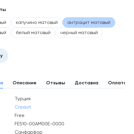
нты
вый
капучино матовый
антрацит матовый
вый
белый матовый
черный матовый
ну
ки
Описание
Отзывы
Доставка
Оплата
Турция
Creavit
Free
FE510-00AM00E-0000
Санфарфор