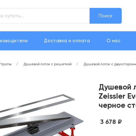
Поиск
изводители
Доставка и оплата
О нас
/трапы
Душевой лоток с решеткой
Душевой лоток с двухсторонне
Душевой л
Zeissler E
черное ст
3 678 ₽