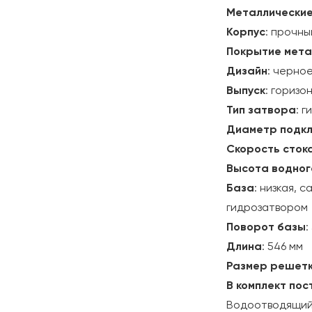
Металлические
Корпус
: прочн
Покрытие мета
Дизайн
: черно
Выпуск
: горизо
Тип затвора
: 
Диаметр подк
Скорость сток
Высота водног
База
: низкая,
гидрозатвором
Поворот базы
:
Длина
: 546 мм
Размер решет
В комплект пос
Водоотводящий 