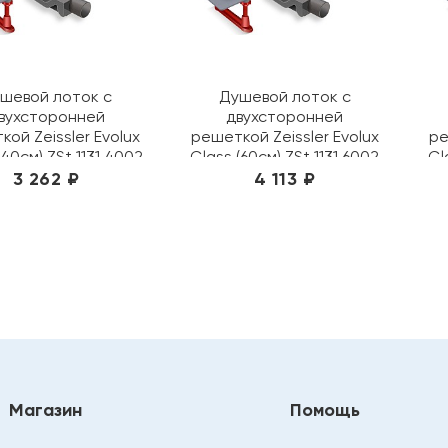
шевой лоток с
Душевой лоток с
вухсторонней
двухсторонней
ой Zeissler Evolux
решеткой Zeissler Evolux
ре
(40см) ZSt.1131.4002
Glass (60см) ZSt.1131.6002
Gl
ерное стекло
черное стекло
3 262 ₽
4 113 ₽
Магазин
Помощь