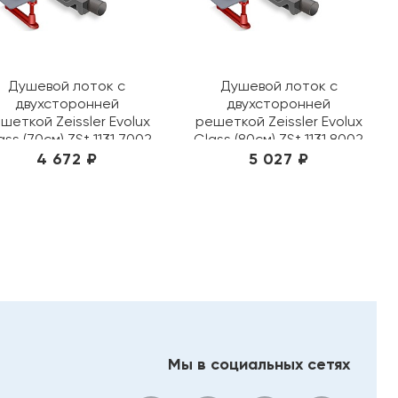
Душевой лоток с
Душевой лоток с
двухсторонней
двухсторонней
шеткой Zeissler Evolux
решеткой Zeissler Evolux
ass (70см) ZSt.1131.7002
Glass (80см) ZSt.1131.8002
черное стекло
черное стекло
4 672 ₽
5 027 ₽
Мы в социальных сетях