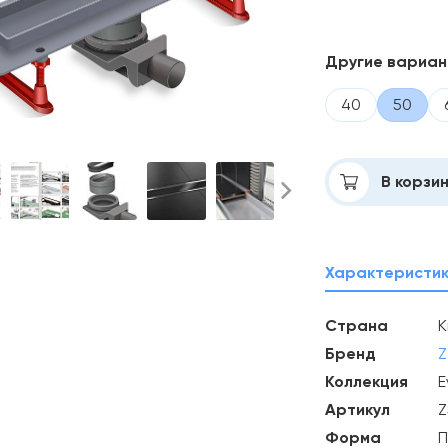
Другие вариа
40
50
Добавлено
В корзи
Характеристи
Страна
К
Бренд
Z
Коллекция
E
Артикул
Z
Форма
П