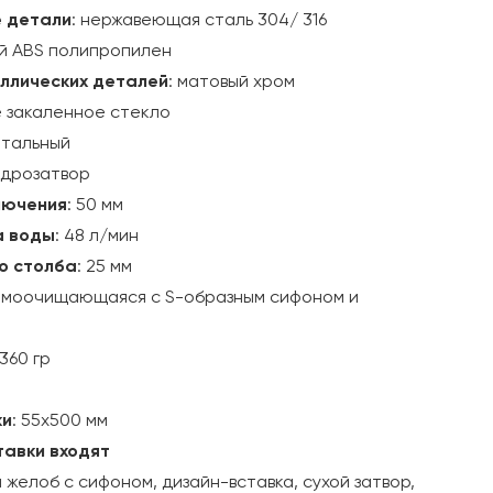
 детали
: нержавеющая сталь 304/ 316
ый ABS полипропилен
ллических деталей
: матовый хром
е закаленное стекло
нтальный
гидрозатвор
лючения
: 50 мм
а воды
: 48 л/мин
о столба
: 25 мм
 самоочищающаяся с S-образным сифоном и
 360 гр
ки
: 55х500 мм
тавки входят
желоб с сифоном, дизайн-вставка, сухой затвор,