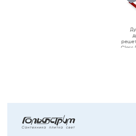
Ду
д
решетк
Glass 
ч