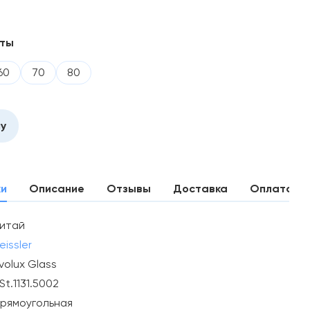
нты
60
70
80
ну
ки
Описание
Отзывы
Доставка
Оплата
итай
eissler
volux Glass
St.1131.5002
рямоугольная