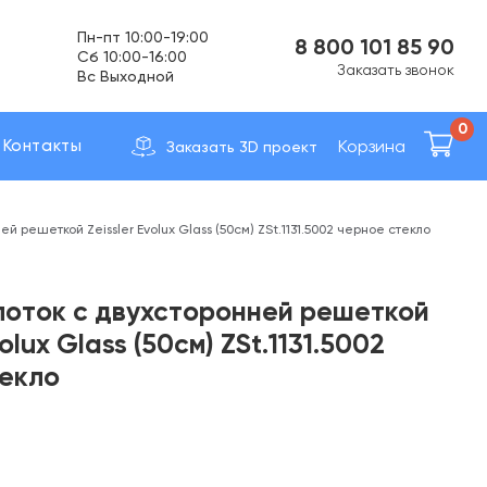
Пн-пт 10:00-19:00
8 800 101 85 90
Cб 10:00-16:00
Заказать звонок
Вс Выходной
Доставка по вcей России
0
Корзина
Контакты
Заказать 3D проект
й решеткой Zeissler Evolux Glass (50см) ZSt.1131.5002 черное стекло
оток с двухсторонней решеткой
volux Glass (50см) ZSt.1131.5002
екло